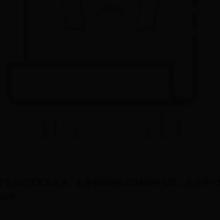
要多久这个影响的因素非常多，主要根据网络问题和硬件配置。很多用
绍吧。