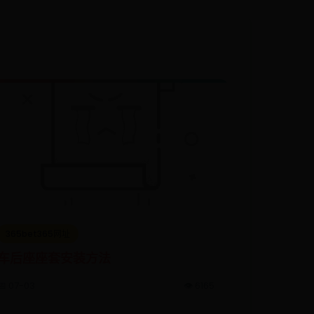
365bet365网址
车后座座套安装方法
📅 07-03
👁️ 6165