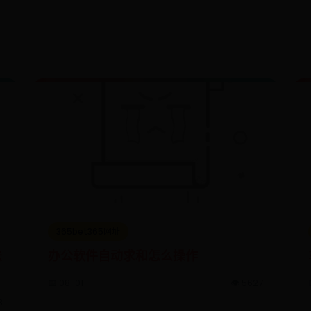
365bet365网址
法
办公软件自动求和怎么操作
📅 08-01
👁️ 5627
3