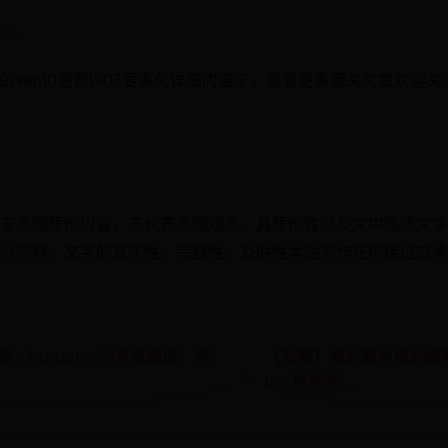
>>
win10更新1903要多久详细内容了，想看更多相关文章欢迎关
非本网原创内容，不代表本网观点。其原创性以及文中陈述文字
分内容、文字的真实性、完整性、及时性本站不作任何保证或承
意思，hamster的意思翻译、用
【攻略】關於難易度的解釋 
Inc 哈啦板 →