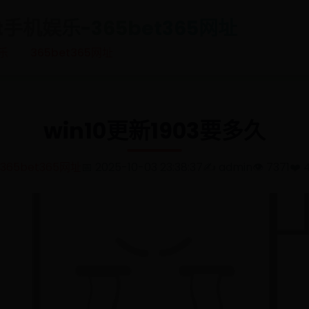
t手机娱乐-365bet365网址
乐
365bet365网址
win10更新1903要多久
️ 365bet365网址
📅 2025-10-03 23:38:37
✍️ admin
👁️ 7371
❤️ 