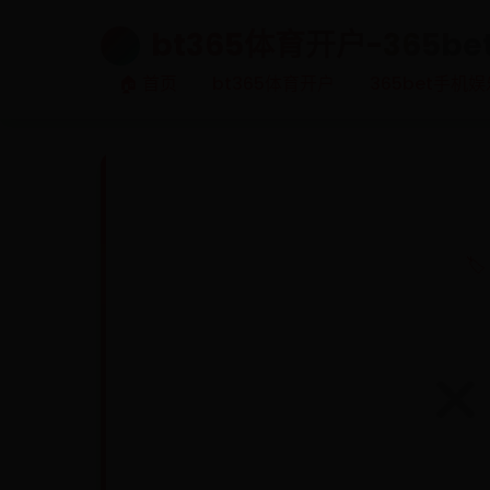
bt365体育开户-365be
🎯
🏠 首页
bt365体育开户
365bet手机娱
🏷