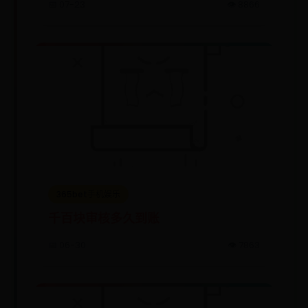
📅 07-23
👁️ 8866
365bet手机娱乐
千百块审核多久到账
📅 06-30
👁️ 7863