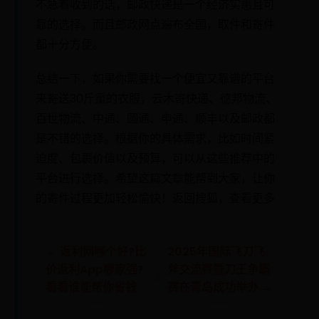
不急着收到的话，邮政快递是一个经济实惠且可
靠的选择。而且邮政网点遍布全国，取件和寄件
都十分方便。
总结一下，如果你需要找一个便宜又靠谱的平台
来寄送30斤重的衣服，云木寄快递、德邦物流、
百世物流、中通、圆通、申通、顺丰以及邮政都
是不错的选择。根据你的具体需求，比如时间紧
迫度、包裹价值以及预算，可以从这些推荐中的
平台进行选择。希望这篇文章能帮到大家，让你
的寄件过程更加轻松愉快！返回搜狐，查看更多
← 返利网哪个好?比
2025年国际飞刀飞
价返利App哪家强?
斧交流赛暨刀王争霸
看看谁能帮你省钱
赛在青岛成功举办 →