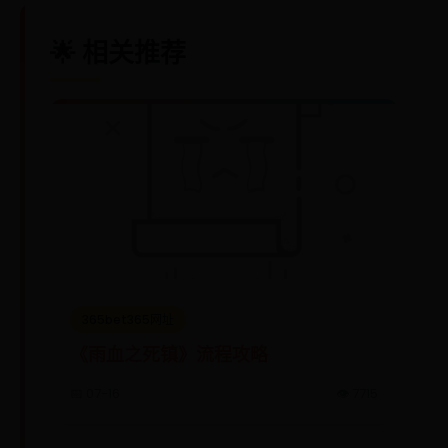
🌟 相关推荐
365bet365网址
《雨血之死镇》流程攻略
📅 07-16
👁️ 7715