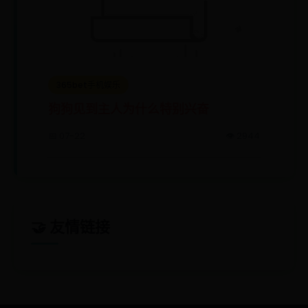
365bet手机娱乐
狗狗见到主人为什么特别兴奋
📅 07-22
👁️ 2944
🤝 友情链接