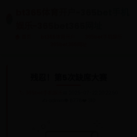
bt365体育开户-365bet手机
🎯
娱乐-365bet365网址
🏠 首页
bt365体育开户
365bet手机娱乐
365bet365网址
残忍！第5次缺席大赛
🏷️ 365bet手机娱乐
📅 2025-07-22 20:22:50
✍️ admin
👁️ 8778
❤️ 310