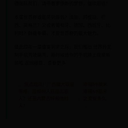
德国队员们，请带着罗伊斯的梦想，继续前进！
本届世界杯谁能笑到最后？法国、阿根廷、巴
西、英格兰？又或者葡萄牙、德国、西班牙、比
利时？群雄争霸，才是世界杯的最大魅力。
值此四年一届盛宴到来之际，我们推出 世界杯定
制手机壳玻璃壳，是时候给你的手机换上应景新
装啦 返回搜狐，查看更多
← 焦点短讯！广西籍大歌星
幸福59厘米
韦唯，是柳州人还是山东
幸福59厘米
人？还是内蒙古呼和浩特
之爱有多久
人？
→