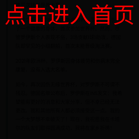
点击进入首页
第三次错过世界大赛。
两年之后，2018年俄罗斯世界杯，罗伊斯终于有
了一个健康的身体，首次参加世界杯。然而，尽
管罗伊斯个人表现不俗，3场贡献1球1助攻，德国
队却罕见的小组翻船，首次未能晋级淘汰赛。
2021年欧洲杯，罗伊斯因身体疲劳和伤病未完全
康复，没有入选大名单。
如今，再次因伤无缘世界杯，对罗伊斯不可谓不
残忍。德国名单公布后，罗伊斯在INS发文：我希
望能有更好的消息和大家分享，但不幸已经无法
更改。我和其他所有人都必须接受这一点。我的
一个大梦想不幸破灭了！现在，我祝愿我在卡塔
尔的队友们取得圆满成功，我将在家乡祈祷！