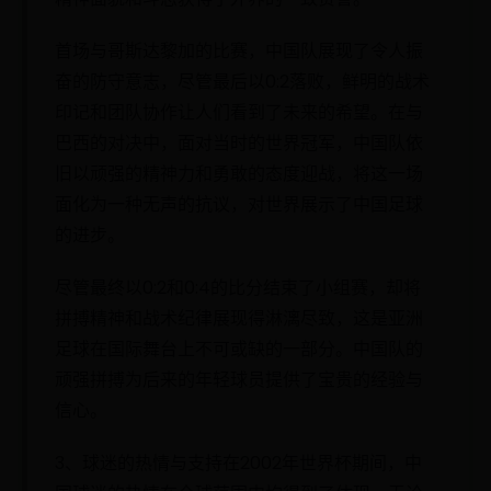
首场与哥斯达黎加的比赛，中国队展现了令人振
奋的防守意志，尽管最后以0:2落败，鲜明的战术
印记和团队协作让人们看到了未来的希望。在与
巴西的对决中，面对当时的世界冠军，中国队依
旧以顽强的精神力和勇敢的态度迎战，将这一场
面化为一种无声的抗议，对世界展示了中国足球
的进步。
尽管最终以0:2和0:4的比分结束了小组赛，却将
拼搏精神和战术纪律展现得淋漓尽致，这是亚洲
足球在国际舞台上不可或缺的一部分。中国队的
顽强拼搏为后来的年轻球员提供了宝贵的经验与
信心。
3、球迷的热情与支持在2002年世界杯期间，中