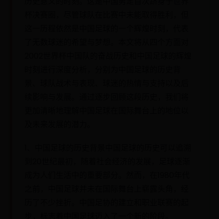
历史意义的时刻。这是中国男足首次跻身于世界
杯决赛圈，尽管球队在比赛中未能取得胜利，但
这一历程依然是中国足球的一个辉煌时刻，代表
了无数球迷的希望与梦想。本文将从四个方面对
2002世界杯中国队的奋战历史和中国足球的辉煌
时刻进行深度分析，分别为中国足球的历史背
景、球队战术与表现、球迷的热情与支持以及后
续影响与发展。通过逐步回顾这段历史，我们将
更加清晰地理解中国足球在国际舞台上的地位以
及未来发展的潜力。
1、中国足球的历史背景中国足球的历史可以追溯
到20世纪最初，随着社会经济的发展，足球逐渐
成为人们生活中的重要部分。然而，在1980年代
之前，中国足球并未在国际舞台上崭露头角，经
历了不少挫折。中国足协的建立和职业联赛的起
步，标志着中国足球迈入了一个新的阶段。