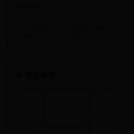
的足球梦想。
← 汉鼎鱼竿怎么样
手到擒来的意思、怎
值得买吗
么读 →
🌟 相关推荐