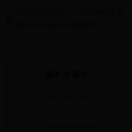
bt365体育开户-365bet手机
🎯
娱乐-365bet365网址
🏠 首页
bt365体育开户
365bet手机娱乐
365bet365网址
厘米 自 英寸
🏷️ 365bet手机娱乐
📅 2025-06-30 06:51:41
✍️ admin
👁️ 1335
❤️ 45