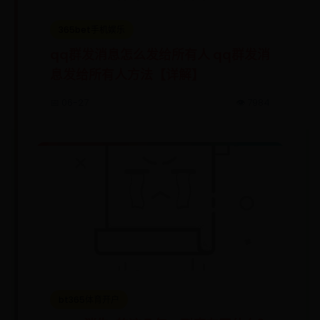
365bet手机娱乐
qq群发消息怎么发给所有人 qq群发消
息发给所有人方法【详解】
📅 06-27
👁️ 7984
bt365体育开户