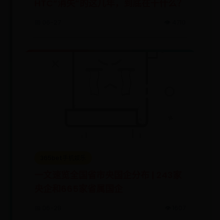
HTC“消失”的这几年，到底在干什么？
📅 06-27
👁️ 4710
365bet手机娱乐
一文速览全国省市央国企分布 | 243家
央企和665家省属国企
📅 06-28
👁️ 1607