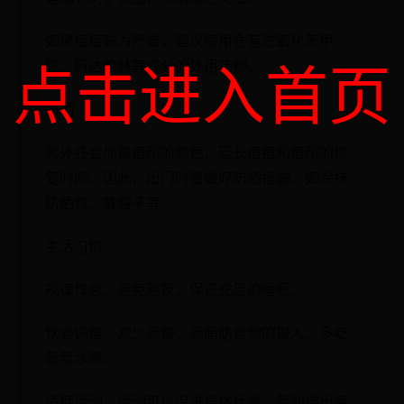
如果痘痘较为严重，建议使用含有过氧化苯甲
点击进入首页
酰、阿达帕林等成分的外用药物。
防晒
紫外线会加重痘印的颜色，延长痘痘和痘印的恢
复时间。因此，出门时要做好防晒措施，如涂抹
防晒霜、戴帽子等。
生活习惯
规律作息：避免熬夜，保证充足的睡眠。
饮食调整：减少高糖、高脂肪食物的摄入，多吃
蔬菜水果。
适度运动：运动可以促进身体代谢，帮助排出毒