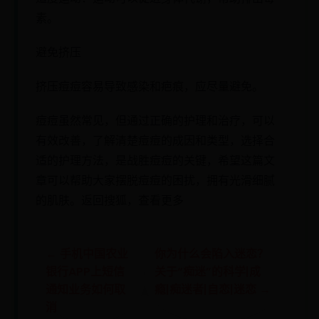
素。
避免挤压
挤压痘痘容易导致感染和疤痕，应尽量避免。
痘痘虽然常见，但通过正确的护理和治疗，可以
有效改善，了解清楚痘痘的成因和类型，选择合
适的护理方法，是战胜痘痘的关键，希望这篇文
章可以帮助大家摆脱痘痘的困扰，拥有光滑细腻
的肌肤。返回搜狐，查看更多
← 手机中国农业
你为什么会陷入迷恋？
银行APP上短信
关于“痴迷”的科学|成
通知业务如何取
瘾|痴迷者|自恋|迷恋 →
消