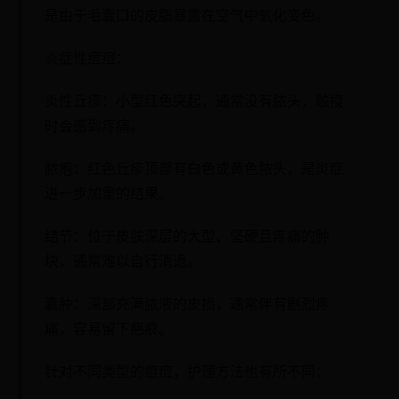
是由于毛囊口的皮脂暴露在空气中氧化变色。
炎症性痘痘：
炎性丘疹：小型红色突起，通常没有脓头，触摸
时会感到疼痛。
脓疱：红色丘疹顶部有白色或黄色脓头，是炎症
进一步加重的结果。
结节：位于皮肤深层的大型、坚硬且疼痛的肿
块，通常难以自行消退。
囊肿：深部充满脓液的皮损，通常伴有剧烈疼
痛，容易留下疤痕。
针对不同类型的痘痘，护理方法也有所不同：