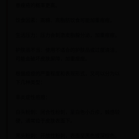
患痤疮的概率更高。
饮食因素：高糖、高脂肪饮食可能加重痘痘。
生活压力：压力会刺激皮脂腺分泌，加重痘痘。
护肤品不当：使用不适合的护肤品或过度清洁，
可能会破坏皮肤屏障，加重痘痘。
根据痘痘的严重程度和表现形式，又可以分为以
下几种类型：
非炎症性痘痘：
白头粉刺：闭合性粉刺，呈白色小丘疹，触感较
硬，通常位于皮肤表面下。
黑头粉刺：开放性粉刺，表面呈黑色或深棕色，