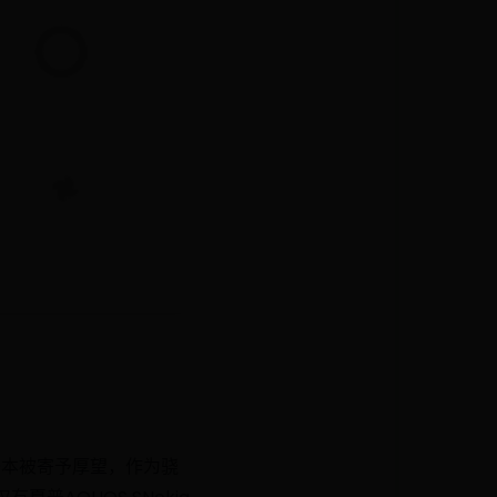
0本被寄予厚望，作为骁