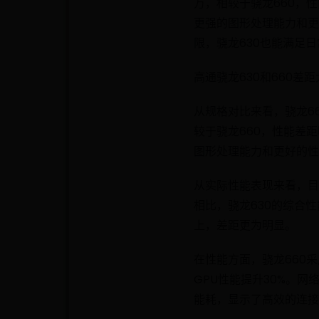
万，相较于骁龙660，
更强的图形处理能力和更
限，骁龙630也能满足
高通骁龙630和660差距
从规格对比来看，骁龙6
较于骁龙660，性能差
图形处理能力和更好的性
从实际性能表现来看，目
相比，骁龙630的综合
上，差距更为明显。
在性能方面，骁龙660采用2
GPU性能提升30%。网络方
能耗，显示了高效的连接