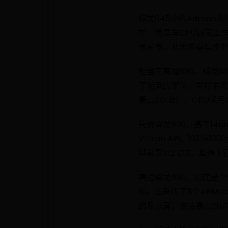
骁龙845中的Adren
在，而是与CPU协同工
术革命，从大规模集成电
相当于高通630。骁龙6
了前者的定位，主打主流性
最高2GHz），GPU采用A
先说骁龙630，基于14n
Vulkan API、1920
基带是X12 LTE，峰值下
高通骁龙630，到底是个
布。它采用了8个ARM Co
的显示屏，支持最高21MP