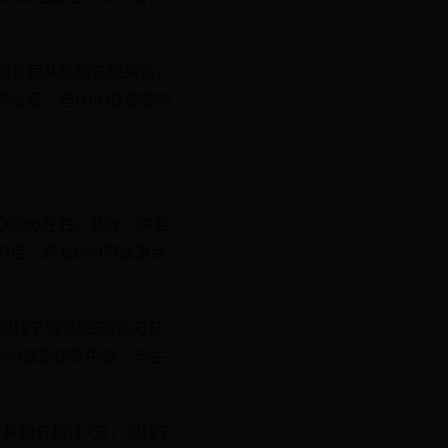
正的提升要从性能表现来看，
不显著，但GPU性能提升
000分左右。此外，得益
的话，骁龙630明显更合
，相较于骁龙625的5万分
630被定位在中端，与主
到，其跑分超过7万，相较于