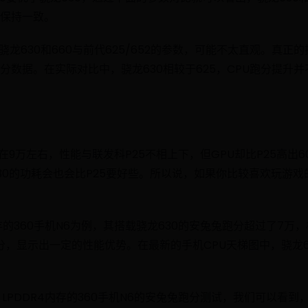
保持一致。
骁龙630和660与前代625/652的参数，可能不太直观。真
分数据。在实际对比中，骁龙630相较于625，CPU跑分提升并
在9万左右，性能与联发科P25不相上下，但GPU却比P25高出6
30的功耗会也会比P25要好些。所以说，如果你比较喜欢玩游戏
4内存的360手机N6为例，其搭载骁龙630的安兔兔跑分超过了7万
0分，显示出一定的性能优势。在最新的手机CPU天梯图中，骁龙
B LPDDR4内存的360手机N6的安兔兔跑分测试，我们可以看