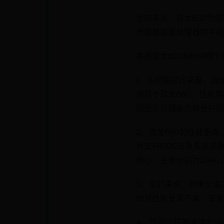
总的来说，骁龙630凭
虑搭载这款处理器的手机
高通骁龙630和660哪
1、从规格对比来看，骁
相较于骁龙660，性能
的图形处理能力和更好的
2、骁龙660的性能更高，
并支持1300万像素双摄像
核心，主频分别为2GHz
3、总的来说，如果你追
你对性能要求不高，或者
4、综合比较高通骁龙66