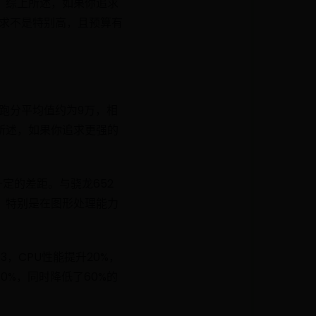
色。综上所述，如果你追求
要求不是特别高，且预算有
兔跑分平均值约为9万，相
上所述，如果你追求更强的
定的差距。与骁龙652
0，特别是在图形处理能力
653，CPU性能提升20%，
100%，同时降低了60%的