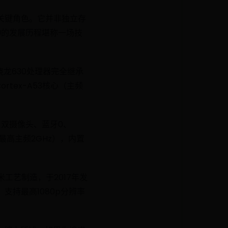
的关键角色。它并非独立存
U的发展历程堪称一场技
骁龙630处理器完全继承
rtex-A53核心（主频
。
）、双摄像头、蓝牙0、
PU（最高主频2GHz），内置
工艺制造，于2017年发
U，支持最高1080p分辨率