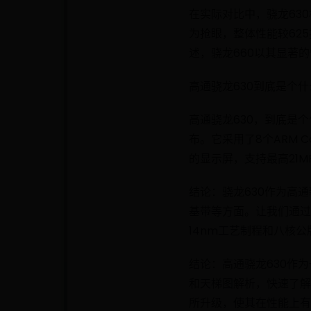
在实际对比中，骁龙630
为抢眼，整体性能较62
述，骁龙660以其显著
高通骁龙630到底是个
高通骁龙630，到底是个
布。它采用了8个ARM Co
的显示屏，支持最高21MP
结论：骁龙630作为高
基带等方面。让我们通过
14nm工艺制程和八核公
结论：高通骁龙630作
和天梯图解析，快速了解
所升级，使其在性能上有