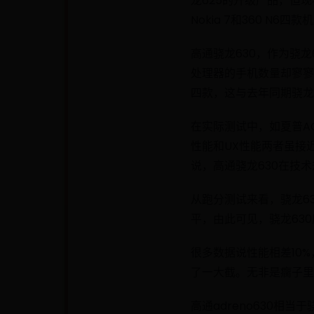
龙625的升级产品，但现
Nokia 7和360 N6
高通骁龙630，作为骁
处理器的手机数量却寥寥无几
四款，这与去年同期骁龙
在实际测试中，如夏普AQ
性能和UX性能两者虽接
说，高通骁龙630在技
从跑分测试来看，骁龙6
平，由此可见，骁龙63
很多数据说性能相差10
了一大截。无非是瘸子里
高通adreno630相当于