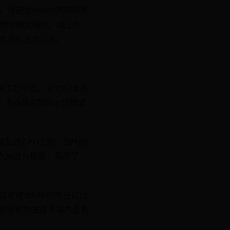
%。而骁龙660的表现则更
应用中的优越性。综上所
机市场的主流芯片。
工艺制造，于2017年发
U，支持最高1080p分辨率
是在CPU主频、GPU和
626的升级版，采用了
过与骁龙636的跑分对比
、基带和快充技术等方面有