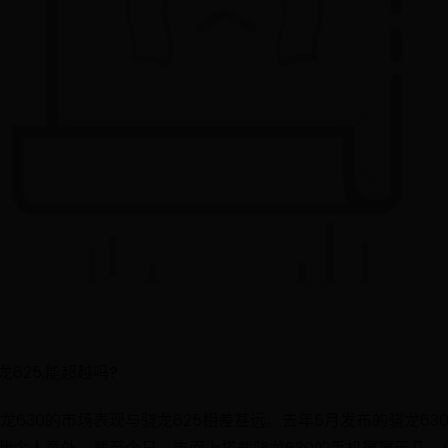
625,能超越吗?
龙630的市场表现与骁龙625相差甚远。去年5月发布的骁龙63