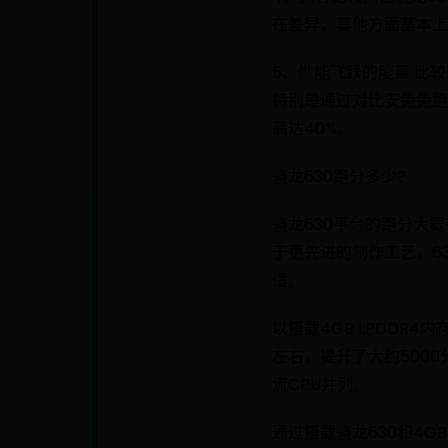
在差异，其他方面基本上
5、性能飞跃的度量 比较
特别是通过对比安兔兔跑
高达40%。
骁龙630跑分多少?
骁龙630平台的跑分大概
于更先进的制作工艺，6
适。
以搭载4GB LPDDR
左右，提升了大约500
流CPU并列。
通过搭载骁龙630和4G