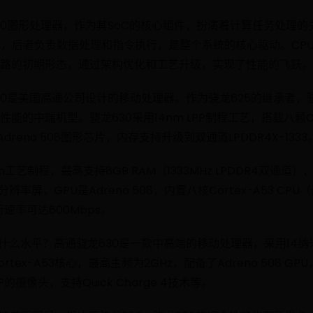
o 630图形处理器，作为其SoC的核心组件，扮演着计算任务处理
作，后者负责数据处理和指令执行，是整个系统的核心驱动。CP
路的初期形态，通过架构优化和工艺升级，实现了性能的飞跃。
30是美国高通公司设计的移动处理器。作为骁龙625的继承者，
能的中端机型。骁龙630采用14nm LPP制程工艺，搭载八颗Co
dreno 508图形芯片，内存支持升级到双通道LPDDR4X-1333
m工艺制程，最高支持8GB RAM（1333MHz LPDDR4双通道
x1200分辨率屏，GPU是Adreno 508，内置八核Cortex-A53 C
行速率可达600Mbps。
什么水平？高通骁龙630是一款中高端的移动处理器，采用14纳米
rtex-A53核心，最高主频为2GHz，配备了Adreno 508 GP
的摄像头，支持Quick Charge 4技术等。