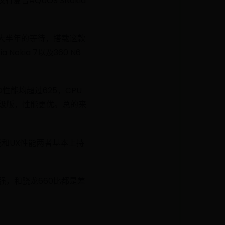
普AQUOS SNokia
过大半年的等待，搭载这款
kia 7以及360 N6
性能均超过625，CPU
升级版，性能更优。总的来
能和UX性能两者基本上持
强，和骁龙660比都是差