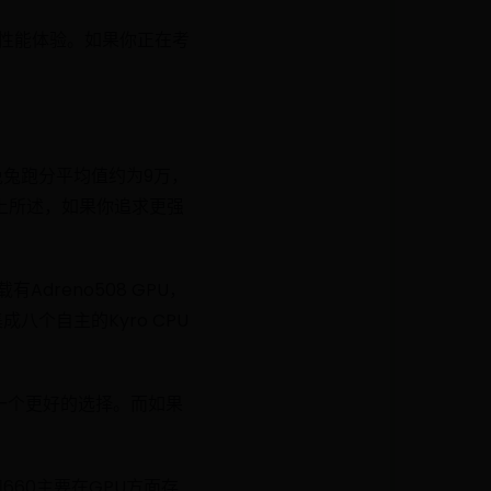
的性能体验。如果你正在考
兔兔跑分平均值约为9万，
综上所述，如果你追求更强
dreno508 GPU，
八个自主的Kyro CPU
一个更好的选择。而如果
660主要在GPU方面存