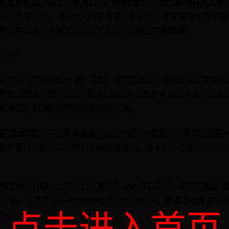
性能差距明显。相比于骁龙652，骁龙630的综合性能也有所逊
好的性能表现，骁龙660可能是更好的选择。但如果你对性能
日常使用需求。具体选择还需考虑你的实际应用和预算。
大吗?
60在GPU方面略胜一筹。然而，实际性能上，骁龙660的安兔
距明显。相比于骁龙652，骁龙630的综合性能也有所逊色。综
能表现，骁龙660可能是更好的选择。
前骁龙630的平均安兔兔跑分大约为9万，相较于骁龙660还有一
性能也稍逊一筹。这表明，在整体性能上，骁龙660明显优于63
GHz八核Kryo 260 CPU和Adreno 512 GPU，相较于骁龙
面，它支持2×2 MU-MIMO 8011ac Wi-Fi，数据吞吐率提升
点击进入首页
性能。