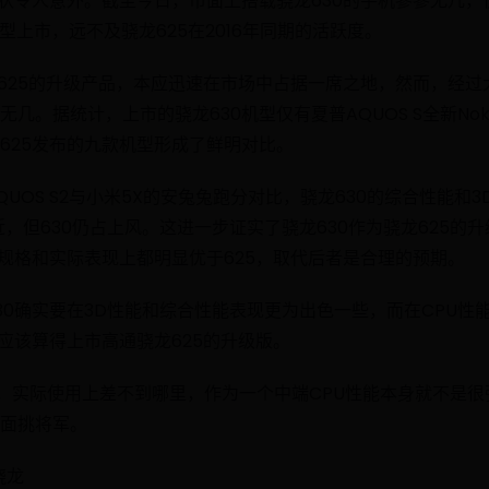
状令人意外。截至今日，市面上搭载骁龙630的手机寥寥无几，仅有夏
四款机型上市，远不及骁龙625在2016年同期的活跃度。
龙625的升级产品，本应迅速在市场中占据一席之地，然而，经
。据统计，上市的骁龙630机型仅有夏普AQUOS S全新Nokia No
625发布的九款机型形成了鲜明对比。
UOS S2与小米5X的安兔兔跑分对比，骁龙630的综合性能和3D
近，但630仍占上风。这进一步证实了骁龙630作为骁龙625的
术规格和实际表现上都明显优于625，取代后者是合理的预期。
30确实要在3D性能和综合性能表现更为出色一些，而在CPU性
0应该算得上市高通骁龙625的升级版。
%，实际使用上差不到哪里，作为一个中端CPU性能本身就不是很
面挑将军。
骁龙