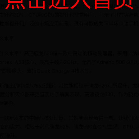
相较于625，CPU跑分提升并不显著，但GPU性能提升高达40
5提升约30%，CPU和GPU的提升也非常明显，显示了其在实际
的性能提升和广泛的市场应用前景，很有可能成为下半年中端手
什么水平
什么水平？高通骁龙630是一款中高端的移动处理器，采用14纳米
rtex-A53核心，最高主频为2GHz，配备了Adreno 508 GP
的摄像头，支持Quick Charge 4技术等。
通新推出的中端八核处理器，其性能相较于骁龙626有所提升，尤其
跑分和天梯图来更直观地了解其表现。高通骁龙630，作为骁龙
版架构。
为一款新发布的中端八核处理器，其性能表现值得一看。让我们通
它的实力。相较于前代骁龙625，骁龙630在CPU主频、GPU
所提升。