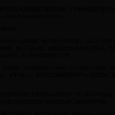
借其升级的硬件配置和相对提升的性能，为中端手机带来了更好
，这些数据应该能帮助你做出决策。
个性能更强?
龙660在GPU方面略胜一筹。然而，实际性能上，骁龙660的安
差距明显。相比于骁龙652，骁龙630的综合性能也有所逊色。
性能表现，骁龙660可能是更好的选择。
主频更高。630处理器采用了14nm工艺，八核心A53架构，装载有A
头，主频为9GHz。骁龙660处理器则将采用14nm工艺制程，集成
。
求的是更强的图形处理和更高的跑分性能，那么骁龙660无疑是
对功耗控制有特殊需求，骁龙630也是个实惠且实用的选择。
0要优于骁龙630，通过下面的参数对比就可以看出，骁龙630和